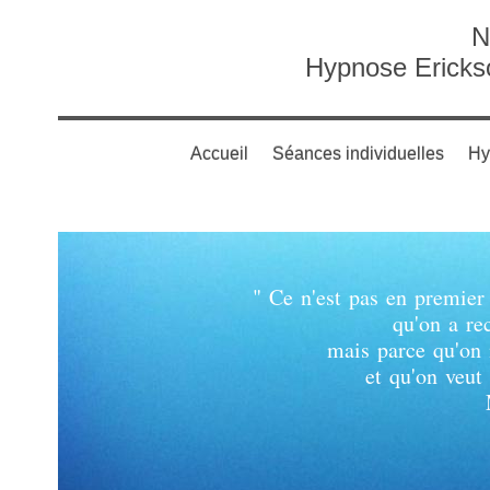
N
Hypnose Ericks
Accueil
Séances individuelles
Hy
" Ce n'est pas en premier
qu'on a re
mais parce qu'on 
et qu'on veut